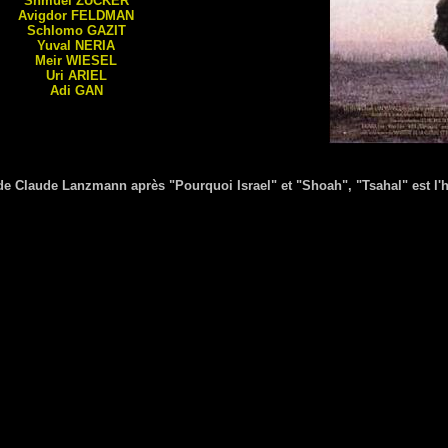
Shmuel
ZUCKER
Avigdor
FELDMAN
Schlomo
GAZIT
Yuval
NERIA
Meir
WIESEL
Uri
ARIEL
Adi
GAN
e de Claude Lanzmann après "Pourquoi Israel" et "Shoah", "Tsahal" est l'