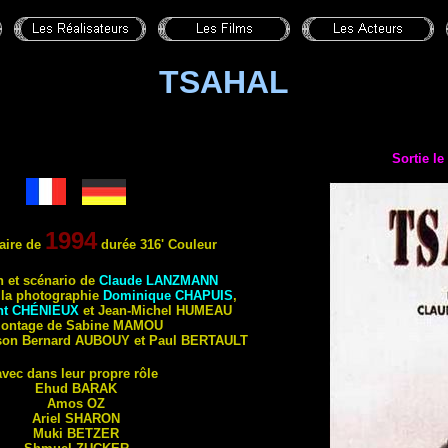
TSAHAL
Sortie l
1994
ire
de
durée 316' Couleur
n et scénario de
Claude
LANZMANN
 la photographie
Dominique
CHAPUIS
,
nt
CHÉNIEUX
et Jean-Michel
HUMEAU
ontage de Sabine
MAMOU
son Bernard
AUBOUY
et Paul
BERTAULT
avec dans leur propre rôle
Ehud
BARAK
Amos
OZ
Ariel
SHARON
Muki
BETZER