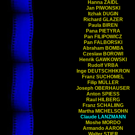
Hanna
ZAIDL
Jan
PIWONSKI
Itzhak
DUGIN
Richard
GLAZER
Paula
BIREN
Pana
PIETYRA
Pan
FILIPOWICZ
Pan
FALBORSKI
Abraham
BOMBA
Czeslaw
BOROWI
Henrik
GAWKOWSKI
Rudolf
VRBA
Inge
DEUTSCHHKRON
Franz
SUCHOMEL
Filip
MÜLLER
Joseph
OBERHAUSER
Anton
SPIESS
Raul
HILBERG
Franz
SCHALIING
Martha
MICHELSOHN
Claude
LANZMANN
Moshe
MORDO
Armando
AARON
Walter
STIER