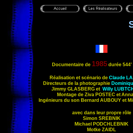
1985
Documentaire de
durée 544'
Réalisation et scénario de
Claude
LA
Directeurs de la photographie
Dominiq
Jimmy
GLASBERG
et
Willy
LUBTC
Montage de Ziva
POSTEC
et Ann
Ingénieurs du son Bernard
AUBOUY
et M
avec dans leur propre rôle
Simon
SREBNIK
Michael
PODCHLEBNIK
Motke
ZAIDL