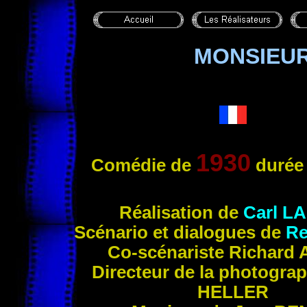
MONSIEU
1930
Comédie de
durée
Réa
lisation de
Carl
L
Scénario et dialogues de
R
Co-scénariste Richard
Directeur de la photograp
HELLER