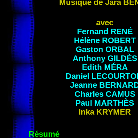
Musique de Jara
BE
avec
Fernand
RENÉ
Hélène
ROBERT
Gaston
ORBAL
Anthony
GILDÈS
Edith
MÉRA
Daniel
LECOURTO
Jeanne
BERNAR
Charles
CAMUS
Paul
MARTHÈS
Inka
KRYMER
Résumé