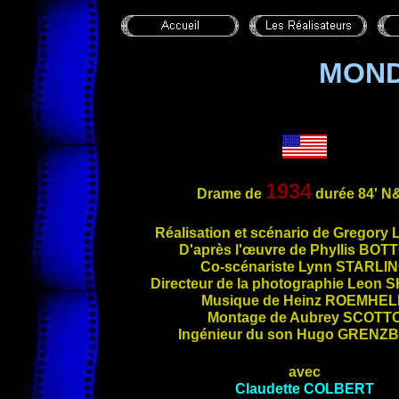
MOND
1934
Drame de
durée 84'
N
Réalisati
on et scénario de Gregory
D'après l'œuvre de Phyllis
BOT
Co-scénariste Lynn
STARLI
Directeur de la photographie Leon
S
Musique de Heinz
ROEMHEL
Montage de Aubrey
SCOTT
Ingénieur du son Hugo
GRENZ
avec
Claudette
COLBERT