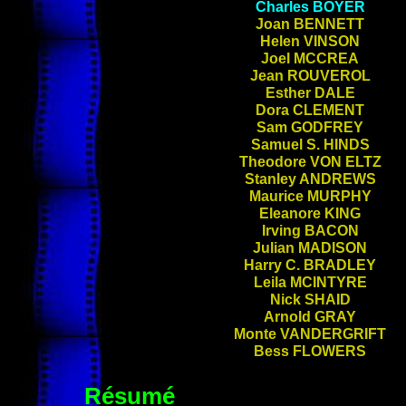
Charles
BOYER
Joan
BENNETT
Helen
VINSON
Joel
MCCREA
Jean
ROUVEROL
Esther
DALE
Dora
CLEMENT
Sam
GODFREY
Samuel S.
HINDS
Theodore
VON ELTZ
Stanley
ANDREWS
Maurice
MURPHY
Eleanore
KING
Irving
BACON
Julian
MADISON
Harry C.
BRADLEY
Leila
MCINTYRE
Nick
SHAID
Arnold
GRAY
Monte
VANDERGRIFT
Bess
FLOWERS
Résumé