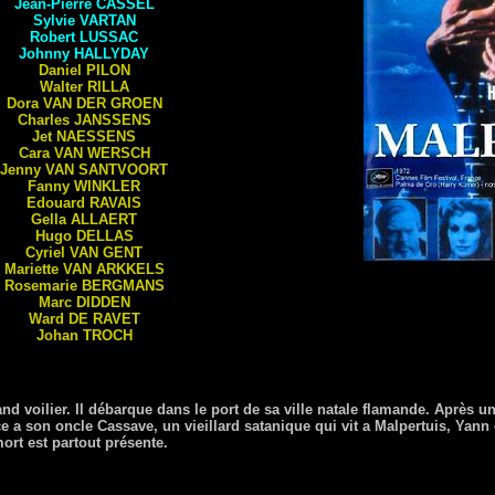
Jean-Pierre
CASSEL
Sylvie
VARTAN
Robert
LUSSAC
Johnny
HALLYDAY
Daniel
PILON
Walter
RILLA
Dora
VAN DER GROEN
Charles
JANSSENS
Jet
NAESSENS
Cara
VAN WERSCH
Jenny
VAN SANTVOORT
Fanny
WINKLER
Edouard
RAVAIS
Gella
ALLAERT
Hugo
DELLAS
Cyriel
VAN GENT
Mariette
VAN ARKKELS
Rosemarie
BERGMANS
Marc
DIDDEN
Ward
DE RAVET
Johan
TROCH
d voilier. Il débarque dans le port de sa ville natale flamande. Après un
ce a son oncle Cassave, un vieillard satanique qui vit a Malpertuis, Yan
ort est partout présente.