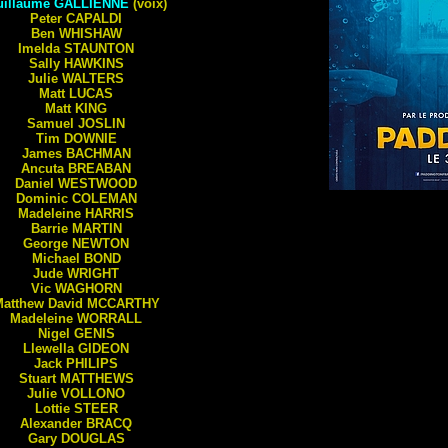
uillaume
GALLIENNE
(voix)
Peter
CAPALDI
Ben
WHISHAW
Imelda
STAUNTON
Sally
HAWKINS
Julie
WALTERS
Matt
LUCAS
Matt
KING
Samuel
JOSLIN
Tim
DOWNIE
James
BACHMAN
Ancuta
BREABAN
Daniel
WESTWOOD
Dominic
COLEMAN
Madeleine
HARRIS
Barrie
MARTIN
George
NEWTON
Michael
BOND
Jude
WRIGHT
Vic
WAGHORN
atthew David
MCCARTHY
Madeleine
WORRALL
Nigel
GENIS
Llewella
GIDEON
Jack
PHILIPS
Stuart
MATTHEWS
Julie
VOLLONO
Lottie
STEER
Alexander
BRACQ
Gary
DOUGLAS