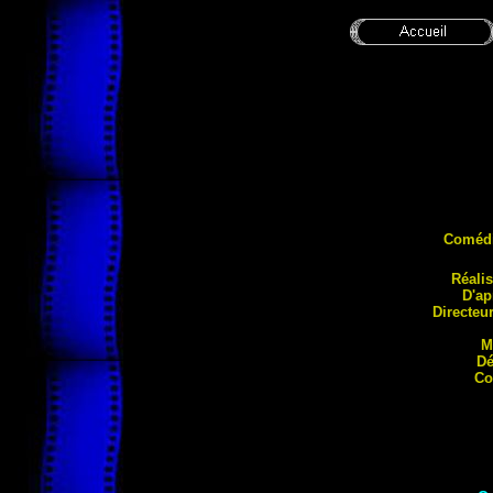
Coméd
Réal
i
D'ap
Directeu
M
Dé
Co