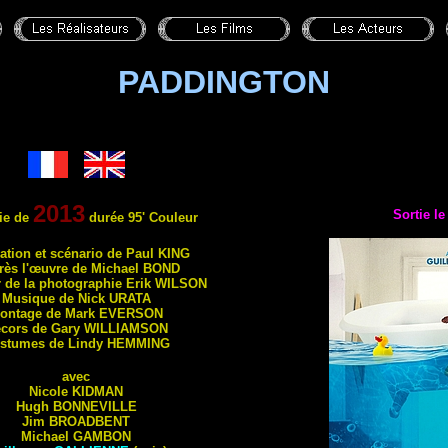
PADDINGTON
2013
Sortie l
ie de
durée 95' Couleur
sation et scénario de Paul
KING
rès l'œuvre de Michael
BOND
r de la photographie Erik
WILSON
Musique de Nick
URATA
ontage de Mark
EVERSON
cors de Gary
WILLIAMSON
stumes de Lindy
HEMMING
avec
Nicole
KIDMAN
Hugh
BONNEVILLE
Jim
BROADBENT
Michael
GAMBON