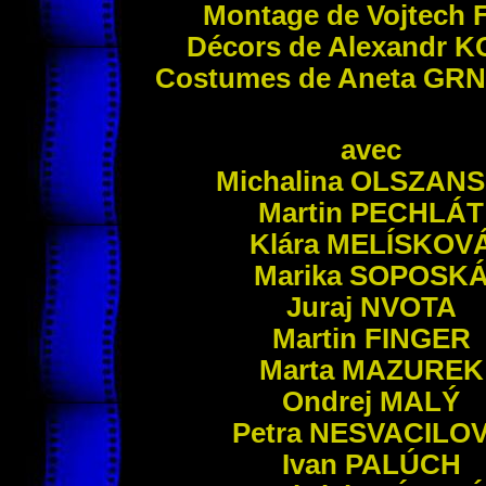
Montage de Vojtech
Décors de Alexandr
K
Costumes de Aneta
GRN
avec
Michalina
OLSZAN
Martin
PECHLÁT
Klára
MELÍSKOV
Marika
SOPOSK
Juraj
NVOTA
Martin
FINGER
Marta
MAZUREK
Ondrej
MALÝ
Petra
NESVACILO
Ivan
PALÚCH