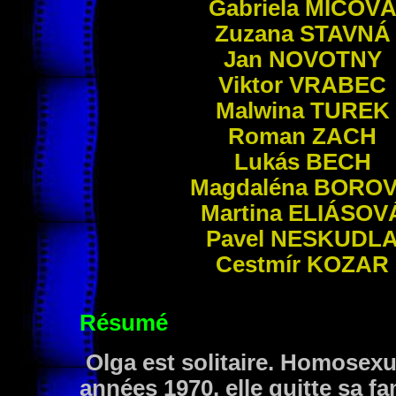
Gabriela
MÍCOV
Zuzana
STAVNÁ
Jan
NOVOTNY
Viktor
VRABEC
Malwina
TUREK
Roman
ZACH
Lukás
BECH
Magdaléna
BORO
Martina
ELIÁSOV
Pavel
NESKUDL
Cestmír
KOZAR
Résumé
Olga est solitaire. Homosexu
années 1970, elle quitte sa fa