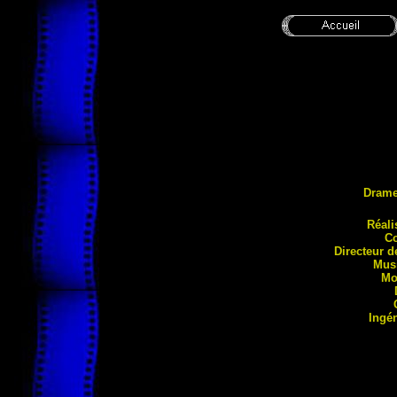
Dram
Réa
l
Co
Directeur d
Mus
Mo
Ingé