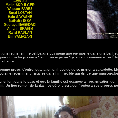
Gaya
JIJI
Metin
AKDÜLGER
Wissam
FARES
Saad
LOSTAN
Hala
SAYASNE
Nathalie
ISSA
Souraya
BAGHDADI
Amani
IBRAHIM
Rand
RASLAN
Eiji
YAMAZAKI
 une jeune femme célibataire qui mène une vie morne dans une banlieu
jour où on lui présente Samir, un expatrié Syrien en provenance des Éta
meilleure.
mme prévu. Contre toute attente, il décide de se marier à sa cadette, M
voisine récemment installée dans l’immeuble qui dirige une maison-clos
ensifient dans le pays et que la famille est occupée à l’organisation du
i. Un lieu rempli de fantasmes où elle sera confrontée à ses propres peu