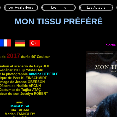
MON TISSU PRÉFÉRÉ
Sortie 
2017
e de
durée 96' Couleur
isation et scénario de Gaya
JIJI
-scénariste Eiji
YAMAZAKI
e la photographie
Antoine
HÉBERLÉ
ique de Peer
KLEINSCHMIDT
ntage de Jeanne
OBERSON
Décors de Nadide
ARGUN
Costumes de Tuğba
ATAÇ
nieur du son Jocelyn
ROBERT
avec
Manal
ISSA
Ula
TABARI
Mariah
TANNOURY