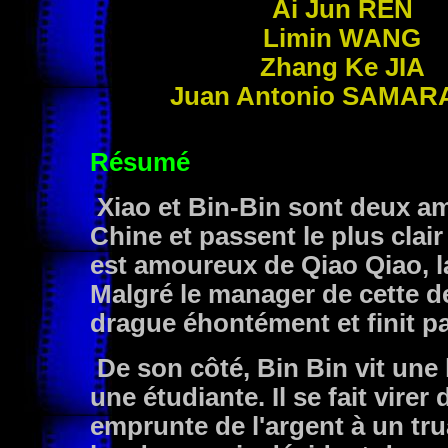
Ai Jun
REN
Limin
WANG
Zhang Ke
JIA
Juan Antonio
SAMAR
Résumé
Xiao et Bin-Bin sont deux ami
Chine et passent le plus clair 
est amoureux de Qiao Qiao, l
Malgré le manager de cette der
drague éhontément et finit pa
De son côté, Bin Bin vit une
une étudiante. Il se fait virer
emprunte de l'argent à un tru