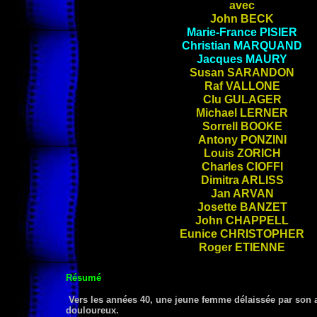
avec
John
BECK
Marie-France
PISIER
Christian
MARQUAND
Jacques
MAURY
Susan
SARANDON
Raf
VALLONE
Clu
GULAGER
Michael
LERNER
Sorrell
BOOKE
Antony
PONZINI
Louis
ZORICH
Charles
CIOFFI
Dimitra
ARLISS
Jan
ARVAN
Josette
BANZET
John
CHAPPELL
Eunice
CHRISTOPHER
Roger
ETIENNE
Résumé
Vers les années 40, une jeune femme délaissée par son 
douloureux.