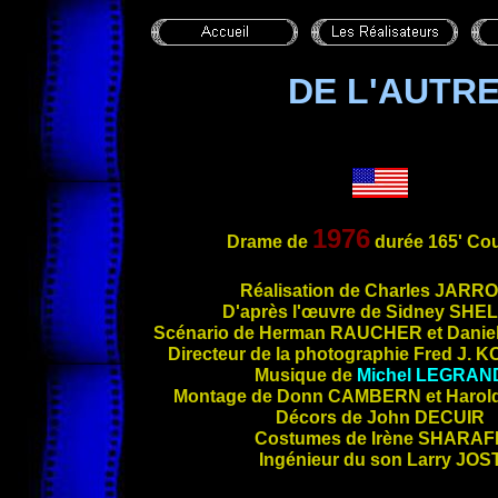
DE L'AUTRE
1976
Drame de
durée 165' Cou
R
éalisation de Charles
JARRO
D'après l'œuvre de Sidney
SHE
Scénario de Herman
RAUCHER
et Danie
Directeur de la photographie Fred J.
K
Musique de
Michel
LEGRAN
Montage de Donn
CAMBERN
et Harol
Décors de John
DECUIR
Costumes de Irène
SHARAF
Ingénieur du son Larry
JOS