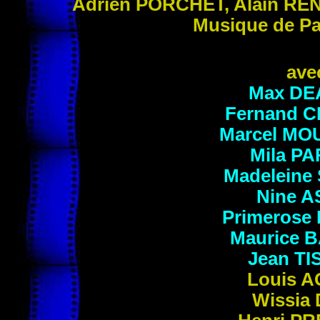
Adrien
PORCHET
, Alain
RE
Musique de Pa
ave
Max
DE
Fernand
C
Marcel
MOU
Mila
PA
Madeleine
Nine
A
Primerose
Maurice
B
Jean
TI
Louis
A
Wissia