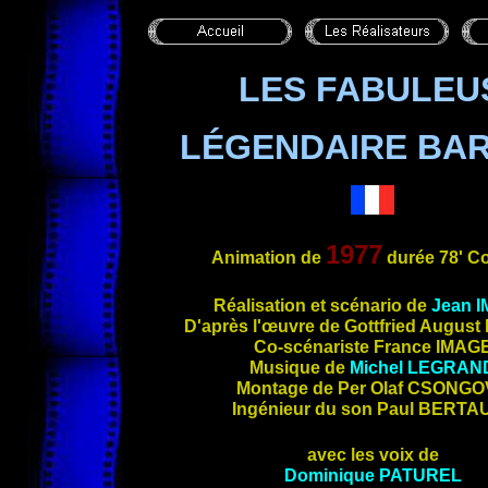
LES FABULEU
LÉGENDAIRE BA
1977
Animation
de
durée 78' C
Ré
alisation et scénario de
Jean
I
D'après l'œuvre de Gottfried August
Co-scénariste France
IMAG
Musique de
Michel
LEGRAN
Montage de Per Olaf
CSONGO
Ingénieur du son Paul
BERTA
avec les voix de
Dominique
PATUREL