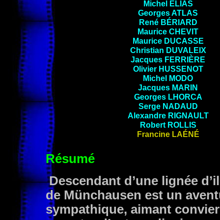
Michel
ELIAS
Georges
ATLAS
René
BÉRIARD
Maurice
CHEVIT
Maurice
DUCASSE
Christian
DUVALEIX
Jacques
FERRIÈRE
Olivier
HUSSENOT
Michel
MODO
Jacques
MARIN
Georges
LHORCA
Serge
NADAUD
Alexandre
RIGNAULT
Robert
ROLLIS
Francine
LAÉNÉ
Résumé
Descendant d’une lignée d’ill
de Münchausen est un aventu
sympathique, aimant convier 