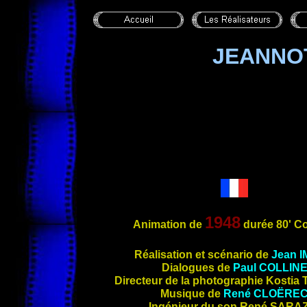
JEANNOT
1948
Animation
de
durée 80' C
Ré
alisation et scénario de
Jean
I
Dialogues de
Paul
COLLIN
Directeur de la photographie Kostia
Musique de
René
CLOËRE
Ingénieur du son René
SARAZ