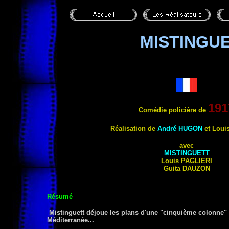
MISTINGUE
191
Comédie policière de
Réalisation de
André HUGON
et Loui
avec
MISTINGUETT
Louis
PAGLIERI
Guita
DAUZON
Résumé
Mistinguett déjoue les plans d'une "cinquième colonne" 
Méditerranée...