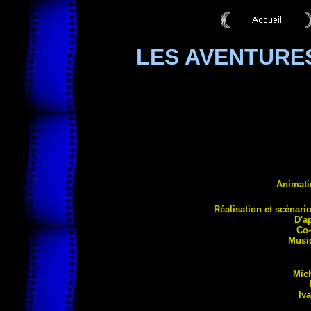
LES AVENTURE
Animati
Réalisation et s
cénari
D'a
Co-
Musi
Mich
Iv