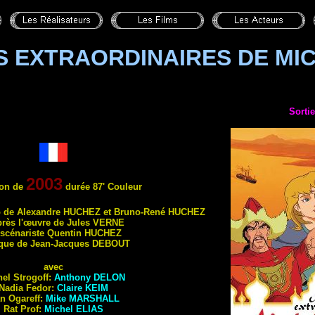
S EXTRAORDINAIRES DE MI
Sortie
2003
on
de
durée 87' Couleur
o de Alexandre
HUCHEZ
et Bruno-René
HUCHEZ
près l'œuvre de Jules
VERNE
scénariste Quentin
HUCHEZ
que de Jean-Jacques
DEBOUT
avec
el Strogoff:
Anthony
DELON
Nadia Fedor:
Claire
KEIM
an Ogareff:
Mike
MARSHALL
Rat Prof:
Michel
ELIAS