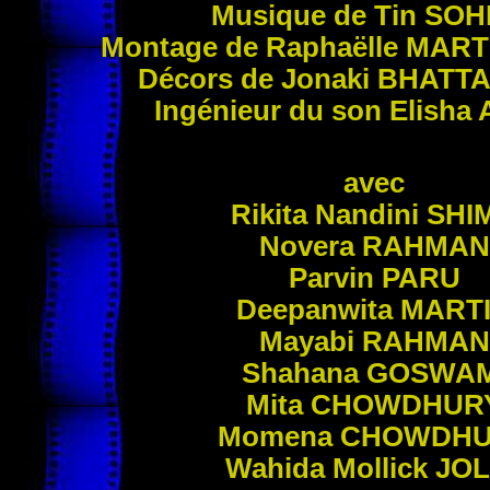
Musique de Tin
SOHE
Montage de Raphaëlle
MART
Décors de Jonaki
BHATT
Ingénieur du son Elisha
avec
Rikita Nandini
SHI
Novera
RAHMAN
Parvin
PARU
Deepanwita
MART
Mayabi
RAHMAN
Shahana
GOSWAM
Mita
CHOWDHUR
Momena
CHOWDHU
Wahida Mollick
JOL