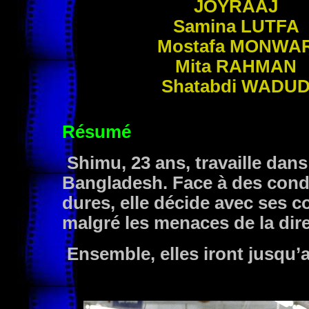
JOYRAAJ
Samina
LUTFA
Mostafa
MONWA
Mita
RAHMAN
Shatabdi
WADU
Résumé
Shimu, 23 ans, travaille dans
Bangladesh. Face à des condi
dures, elle décide avec ses c
malgré les menaces de la dire
Ensemble, elles iront jusqu’