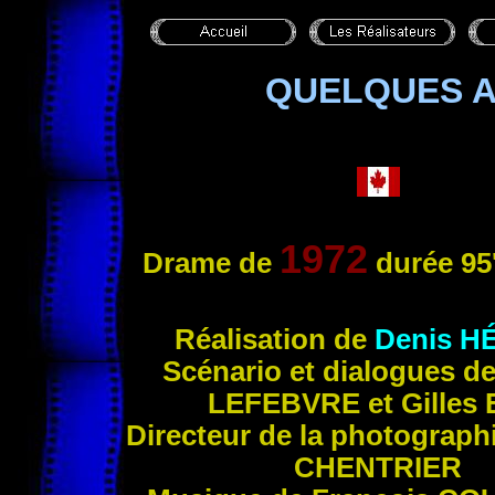
QUELQUES A
1972
Drame de
durée 95
Ré
alisation de
Denis
H
Scénario et dialogues d
LEFEBVRE
et Gilles
Directeur de la photograph
CHENTRIER