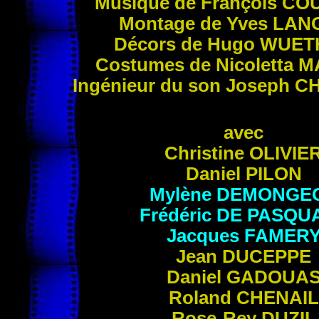
Musique de François
COU
Montage de Yves
LAN
Décors de Hugo
WUET
Costumes de Nicoletta
M
Ingénieur du son Joseph
C
avec
Christine
OLIVIE
Daniel
PILON
Mylène
DEMONGE
Frédéric
DE PASQU
Jacques
FAMER
Jean
DUCEPPE
Daniel
GADOUA
Roland
CHENAIL
Rose-Rey
DUZIL