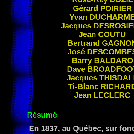
Gérard
POIRIER
Yvan
DUCHARM
Jacques
DESROSIE
Jean
COUTU
Bertrand
GAGNO
José
DESCOMBE
Barry
BALDARO
Dave
BROADFOO
Jacques
THISDAL
Ti-Blanc
RICHAR
Jean
LECLERC
Résumé
En 1837, au Québec, sur fond 