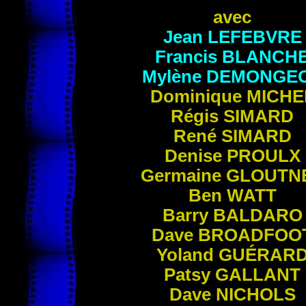
avec
Jean
LEFEBVRE
Francis
BLANCH
Mylène
DEMONGE
Dominique
MICHE
Régis
SIMARD
René
SIMARD
Denise
PROULX
Germaine
GLOUTN
Ben
WATT
Barry
BALDARO
Dave
BROADFOO
Yoland
GUÉRAR
Patsy
GALLANT
Dave
NICHOLS