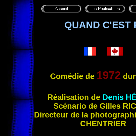
QUAND C'EST P
1972
Comédie de
dur
Réalisat
ion de
Denis
H
Scénario de Gilles
RI
Directeur de la photograph
CHENTRIER