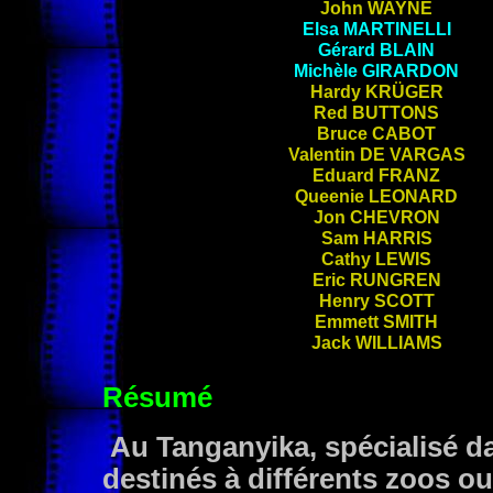
John
WAYNE
Elsa
MARTINELLI
Gérard
BLAIN
Michèle
GIRARDON
Hardy
KRÜGER
Red
BUTTONS
Bruce
CABOT
Valentin
DE VARGAS
Eduard
FRANZ
Queenie
LEONARD
Jon
CHEVRON
Sam
HARRIS
Cathy
LEWIS
Eric
RUNGREN
Henry
SCOTT
Emmett
SMITH
Jack
WILLIAMS
Résumé
Au Tanganyika, spécialisé d
destinés à différents zoos 