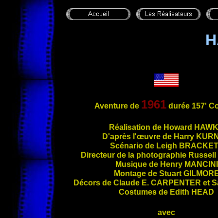
H
1961
Aventure de
durée 157' C
Ré
alisation de Howard
HAWK
D'après l'œuvre de Harry
KURN
Scénario de Leigh
BRACKET
Directeur de la photographie Russell
Musique de Henry
MANCINI
Montage de Stuart
GILMOR
Décors de Claude E.
CARPENTER
et 
Costumes de Edith
HEAD
avec