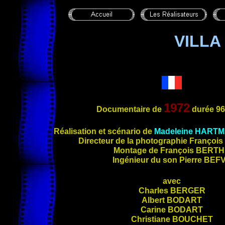
VILLA
1972
Documentaire de
durée 96
Réalisation et scénario de
Madeleine
HARTM
Directe
ur de la photographie François
Montage de François
BERTH
Ingénieur du son Pierre
BEF
avec
Charles
BERGER
Albert
BODART
Carine
BODART
Christiane
BOUCHET