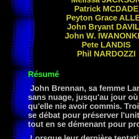
Patrick
MCDADE
Peyton Grace
ALL
John Bryant
DAVI
John W.
IWANONK
Pete
LANDIS
Phil
NARDOZZI
Résumé
John Brennan, sa femme Lara
sans nuage, jusqu'au jour où 
qu'elle nie avoir commis. Tr
se débat pour préserver l'unité
tout en se démenant pour pr
Lorsque leur dernière tentat