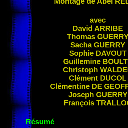
Montage de Abel
RE
avec
David
ARRIBE
Thomas
GUERR
Sacha
GUERRY
Sophie
DAVOUT
Guillemine
BOULT
Christoph
WALDE
Clément
DUCOL
Clémentine
DE GEOF
Joseph
GUERRY
François
TRALLO
Résumé