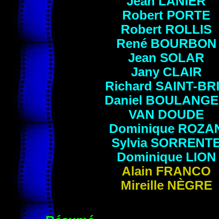
Jean LANIER
Robert
PORTE
Robert ROLLIS
René
BOURBON
Jean
SOLAR
Jany
CLAIR
Richard SAINT-BR
Daniel BOULANG
VAN DOUDE
Dominique
ROZA
Sylvia SORRENT
Dominique
LION
Alain FRANCO
Mireille NÈGRE