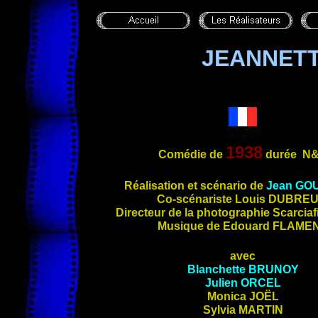
JEANNET
1938
Comédie de
durée
N
Réalisation et scénario de
Jean GO
Co-
scénariste Louis
DUBREU
Directeur de la photographie Scarci
Musique de Edouard FLAME
avec
Blanchette
BRUNOY
Julien
ORCEL
Monica
JOËL
Sylvia
MARTIN