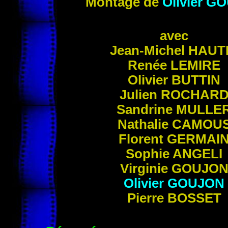
Montage de
Olivier
GO
avec
Jean-Michel
HAUT
Renée
LEMIRE
Olivier
BUTTIN
Julien
ROCHAR
Sandrine
MULLE
Nathalie
CAMOU
Florent
GERMAI
Sophie
ANGELI
Virginie
GOUJO
Olivier
GOUJON
Pierre
BOSSET