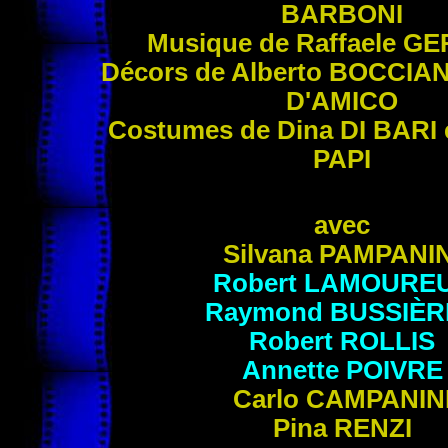
BARBONI
Musique de Raffaele
GE
Décors de Alberto
BOCCIAN
D'AMICO
Costumes de Dina
DI BARI
PAPI
avec
Silvana
PAMPANIN
Robert
LAMOURE
Raymond
BUSSIÈR
Robert
ROLLIS
Annette
POIVRE
Carlo
CAMPANIN
Pina
RENZI