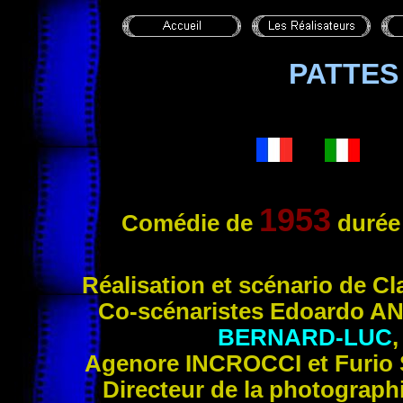
PATTES
1953
Comédie de
durée
Réali
sation et scénario de C
Co-scénaristes Edoardo
AN
BERNARD-LUC
,
Agenore
INCROCCI
et Furio
Directeur de la photograph