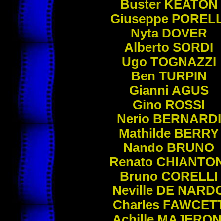
Buster
KEATON
Giuseppe
PORELL
Nyta
DOVER
Alberto
SORDI
Ugo
TOGNAZZI
Ben
TURPIN
Gianni
AGUS
Gino
ROSSI
Nerio
BERNARDI
Mathilde
BERRY
Nando
BRUNO
Renato
CHIANTON
Bruno
CORELLI
Neville
DE NARD
Charles
FAWCET
Achille
MAJERON