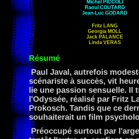
Michel PICCOLI
Raoul COUTARD
Jean-Luc GODARD
Fritz LANG
Georgia MOLL
Jack PALANCE
Linda
VERAS
Résumé
Paul Javal, autrefois modes
scénariste à succès, vit heur
lie une passion sensuelle. Il 
l'Odyssée, réalisé par Fritz 
Prokosch. Tandis que ce dern
souhaiterait un film psychol
Préoccupé surtout par l'argen