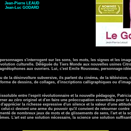
Jean-Pierre LEAUD
Jean-Luc GODARD
ersonnages s'interrogent sur les sons, les mots, les signes et les images.
évolution culturelle. Déléguée du Tiers Monde aux nouvelles usines Citro
magnétophones aux ouvriers. Lui, c'est Emile Rousseau, personnage-idée
 de la désinvolture subversive, ils parlent du cinéma, de la télévision, 
s forme de dessins, de collages, d'inscriptions calligraphiques ou d'ima
dissoluble entre l'esprit révolutionnaire et la nouvelle pédagogie, Patri
ner au zéro originel et d'en faire une préoccupation essentielle pour l
'apprécier la richesse expressive d'un silence et la valeur d'une attitud
 celui-ci devient une arme du pouvoir qu'il convient de retourner contre
menté de nombreux jeux de mots et de glissements de sens, l'art et la s
es. L'art est une solution nécessaire, la science une solution suffisant