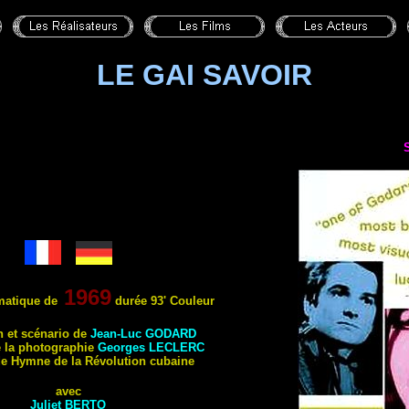
LE GAI SAVOIR
S
1969
atique de
durée 93' Couleur
n et scénario de
Jean-Luc GODARD
e la photographie
Georges LECLERC
e Hymne de la Révolution cubaine
avec
Juliet BERTO