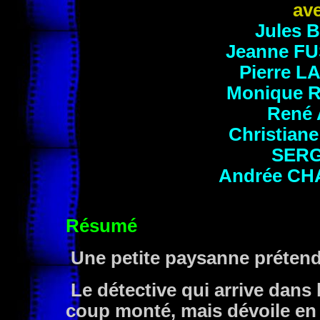
av
Jules
B
Jeanne
FU
Pierre
L
Monique
René
Christian
SERG
Andrée
CH
Résumé
Une petite paysanne prétend 
Le détective qui arrive dans l
coup monté, mais dévoile e