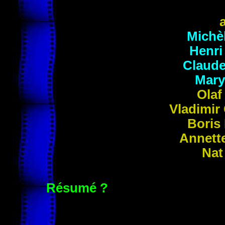
Michè
Henr
Claud
Mar
Ola
Vladimir
Boris
Annett
Na
Résumé ?