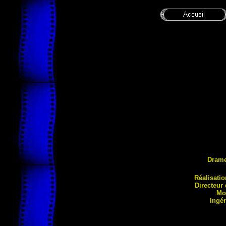
Dram
Réa
lisati
Directeur
Mo
Ingé