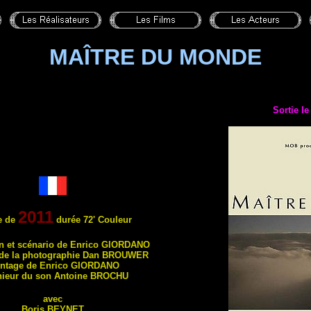
MAÎTRE DU MONDE
Sortie l
2011
e de
durée 72' Couleur
on et scénario de Enrico
GIORDANO
 de la photographie Dan
BROUWER
ntage de Enrico
GIORDANO
nieur du son Antoine
BROCHU
avec
Boris
BEYNET