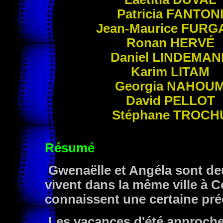
Patricia
FANTON
Jean-Maurice
FURG
Ronan
HERVÉ
Daniel
LINDEMAN
Karim
LITAM
Georgia
NAHOU
David
PELLOT
Stéphane
TROCH
Résumé
Gwenaëlle et Angéla sont deu
vivent dans la même ville à C
connaissent une certaine préc
Les vacances d'été approchen