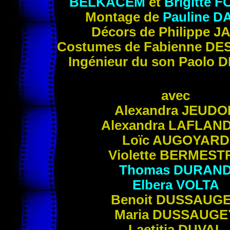
BELKACEM
et
Brigitte
F
Montage de
Pauline
D
Décors de Philippe
J
Costumes de Fabienne
DE
Ingénieur du son Paolo
D
avec
Alexandra
JEUDO
Alexandra
LAFLAN
Loïc
AUGOYARD
Violette
BERMEST
Thomas
DURAN
Elbera
VOLTA
Benoit
DUSSAUG
Maria
DUSSAUGE
Laetitia
DUVAL