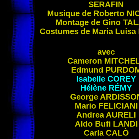
SERAFIN
Musique de Roberto
NI
Montage de Gino
TA
Costumes de Maria Luisa
avec
Cameron
MITCHE
Edmund
PURDO
Isabelle
COREY
Hélène
RÉMY
George
ARDISSO
Mario
FELICIANI
Andrea
AURELI
Aldo Bufi
LANDI
Carla
CALÒ