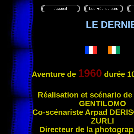
LE DERNI
1960
Aventure
de
durée 10
Réal
isation et scénario d
GENTILOMO
Co-scénariste Arpad
DERIS
ZURLI
Directeur de la photogra