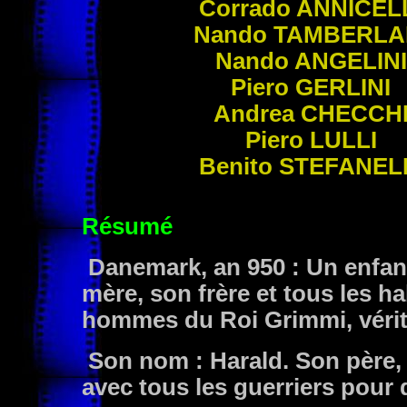
Corrado
ANNICEL
Nando
TAMBERLA
Nando
ANGELINI
Piero
GERLINI
Andrea
CHECCH
Piero
LULLI
Benito
STEFANEL
Résumé
Danemark, an 950 : Un enfant
mère, son frère et tous les ha
hommes du Roi Grimmi, vérit
Son nom : Harald. Son père, c
avec tous les guerriers pour q