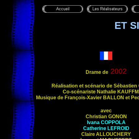
ET S
2002
Drame de
Réalisation et scénario de Sébastien
Co-scénariste
Nathalie
KAUFFM
Musique de
François-Xavier
BALLON
et Pe
avec
Christian
GONON
Ivana
COPPOLA
Catherine
LEFROID
Claire
ALLOUCHERY