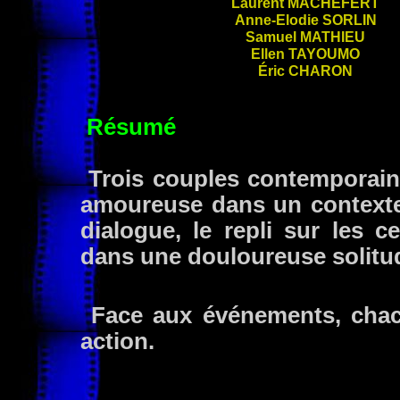
Laurent
MACHEFERT
Anne-Elodie
SORLIN
Samuel
MATHIEU
Ellen
TAYOUMO
Éric
CHARON
Résumé
Trois couples contemporains 
amoureuse dans un contexte d
dialogue, le repli sur les ce
dans une douloureuse solitu
Face aux événements, chacu
action.