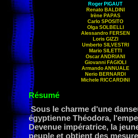
Roger
PIGAUT
Renato
BALDINI
Irène
PAPAS
Carlo
SPOSITO
Olga
SOLBELLI
Alessandro
FERSEN
Loris
GIZZI
Umberto
SILVESTRI
Mario
SILETTI
Oscar
ANDRIANI
Giovanni
FAGIOLI
Armando
ANNUALE
Nerio
BERNARDI
Michele
RICCARDINI
Résumé
Sous le charme d'une danse
égyptienne Théodora, l'emper
Devenue impératrice, la jeun
peuple et obtient des mesure