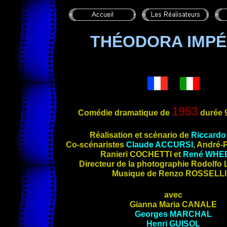
THÉODORA IMPÉ
1953
Comédie dramatique de
durée 
Réalisation et scénario de
Riccard
Co-scénaris
tes
Claude
ACCURSI
, André-
Ranieri
COCHETTI
et
René
WHE
Directeur de la photographie Rodolfo
Musique de Renzo
ROSSELLI
avec
Gianna Maria
CANALE
Georges
MARCHAL
Henri
GUISOL