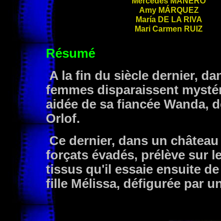
Mercedes
MANERO
Amy
MÁRQUEZ
María
DE LA RIVA
Mari Carmen
RUIZ
Résumé
A la fin du siècle dernier, dan
femmes disparaissent mystér
aidée de sa fiancée Wanda, d
Orlof.
Ce dernier, dans un château 
forçats évadés, prélève sur 
tissus qu'il essaie ensuite de
fille Mélissa, défigurée par u