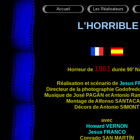
L'HORRIBL
1961
Horreur de
durée 90'
N
Réalisation et scénario de
Jesus
F
Directeu
r de la photographie Godofred
Musique de José
PAGÁN
et Antonio Ra
Montage de Alfonso
SANTAC
Décors de Antonio
SIMONT
avec
Howard
VERNON
Jesus
FRANCO
Conrado
SAN MARTÍN