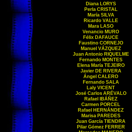
Diana
LORYS
Perla
CRISTAL
María
SILVA
Ricardo
VALLE
Mara
LASO
Venancio
MURO
Félix
DAFAUCE
Faustino
CORNEJO
Manuel
VÁZQUEZ
Juan Antonio
RIQUELME
Fernando
MONTES
Elena María
TEJEIRO
Javier
DE RIVERA
Ángel
CALERO
Fernando
SALA
Laly
VICENT
José Carlos
ARÉVALO
Rafael
IBÁÑEZ
Carmen
PORCEL
Rafael
HERNÁNDEZ
Marisa
PAREDES
Juan García
TIENDRA
Pilar Gómez
FERRER