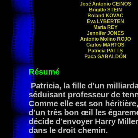
José Antonio
CEINOS
Brigitte
STEIN
Roland
KOVAC
Eva
LYBERTEN
María
REY
Jennifer
JONES
Antonio Molino
ROJO
Carlos
MARTOS
Patricia
PATTS
Paca
GABALDÓN
Résumé
Patricia, la fille d'un milli
séduisant professeur de tenn
Comme elle est son héritière
d'un très bon œil les égareme
décide d'envoyer Harry Miller
dans le droit chemin.