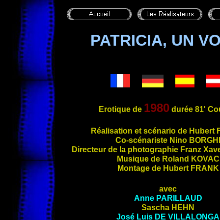
PATRICIA, UN 
1980
Erotique de
durée 81' Co
Réalisation et s
cénario de Hubert
Co-scénariste Nino
BORGH
Directeur de la photographie Franz Xav
Musique de Roland
KOVAC
Montage de Hubert
FRANK
avec
Anne
PARILLAUD
Sascha
HEHN
José Luis
DE VILLALONGA