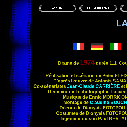
LA
1974
Drame de
durée 111' Cou
Réali
sation et scénario de Peter
FLEI
D'après l'œuvre de Antonis
SAMA
Co-scénaristes
Jean-Claude
CARRIÈRE
et 
Directeur de la photographie Lucia
Musique de Ennio
MORRICO
Montage de
Claudine
BOUC
Décors de Dionysis
FOTOPOU
Costumes de Dionysis
FOTOPO
Ingénieur du son Paul
BERTA