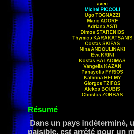
avec
Michel
PICCOLI
Ugo
TOGNAZZI
Mario
ADORF
Adriana
ASTI
Dimos
STARENIOS
Thymios
KARAKATSANIS
Costas
SKIFAS
Nina
ANDOULINAKI
Eva
KRINI
Kostas
BALADIMAS
Vangelis
KAZAN
Panayotis
FYRIOS
Katerina
HELMY
Giorgos
TZIFOS
Alekos
BOUBIS
Christos
ZORBAS
Résumé
Dans un pays indéterminé, u
paisible, est arrêté pour un m