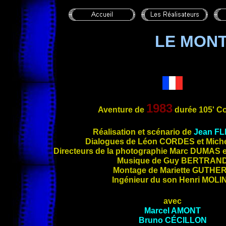
LE MON
1983
Aventure de
durée 105' C
Réa
lisation et scénario de
Jean
FL
Dialogues de Léon
CORDES
et Mich
Directeurs de la photographie Marc
DUMAS
e
Musique de Guy
BERTRAN
Montage de Mariette
GUTHE
Ingénieur du son Henri
MOLI
avec
Marcel
AMONT
Bruno
CÉCILLON