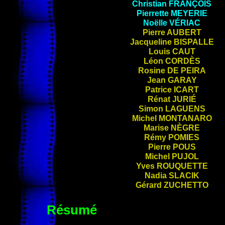
Christian
FRANÇOIS
Pierrette
MEYERIE
Noëlle
VÉRIAC
Pierre
AUBERT
Jacqueline
BISPALLE
Louis
CAUT
Léon
CORDÈS
Rosine
DE PEIRA
Jean
GARAY
Patrice
ICART
Rénat
JURIÉ
Simon
LAGUENS
Michel
MONTANARO
Marise
NÈGRE
Rémy
POMIES
Pierre
POUS
Michel
PUJOL
Yves
ROUQUETTE
Nadia
SLACIK
Gérard
ZUCHETTO
Résumé