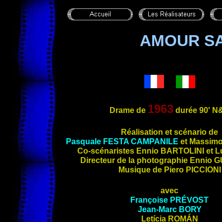
AMOUR S
1963
Drame de
durée 90'
N
Réalisation et scénario de
Pasquale
FESTA CAMPANILE
et Massim
Co-scénaristes Ennio
BARTOLINI
et L
Directeur de la photographie Ennio
G
Musique de Piero
PICCIONI
avec
Françoise
PRÉVOST
Jean-Marc
BORY
Letícia
ROMÁN