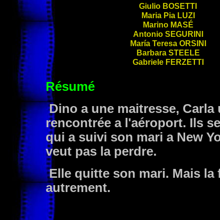
Giulio
BOSETTI
Maria Pia
LUZI
Marino
MASÉ
Antonio
SEGURINI
María Teresa
ORSINI
Barbara
STEELE
Gabriele
FERZETTI
Résumé
Dino a une maitresse, Carla 
rencontrée a l'aéroport. Ils s
qui a suivi son mari a New Yo
veut pas la perdre.
Elle quitte son mari. Mais l
autrement.