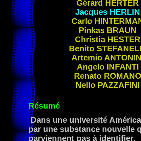
Gérard
HERTER
Jacques
HERLIN
Carlo
HINTERMA
Pinkas
BRAUN
Christia
HESTER
Benito
STEFANEL
Artemio
ANTONIN
Angelo
INFANTI
Renato
ROMAN
Nello
PAZZAFINI
Résumé
Dans une université América
par une substance nouvelle q
parviennent pas à identifier.