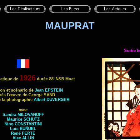
MAUPRAT
Sortie l
1926
atique de
durée 88'
N&B
Muet
ion e
t scénario de
Jean
EPSTEIN
rès l'œuvre de George
SAND
e la photographie
Albert
DUVERGER
avec
Sandra
MILOVANOFF
Maurice
SCHUTZ
Nino
CONSTANTINI
Luis
BUÑUEL
René
FERTÉ
Alex
ALLIN