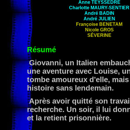
Anne
TEYSSÈDRE
Charlotte
MAURY-SENTIER
André
BADIN
André
JULIEN
Françoise
BENETAM
Nicole
GROS
SÉVERINE
Résumé
Giovanni, un Italien embauc
une aventure avec Louise, un
tombe amoureux d'elle, mais po
histoire sans lendemain.
Après avoir quitté son travai
recherche. Un soir, il lui d
et la retient prisonnière.