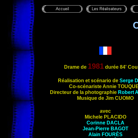
1981
Drame de
durée 84' Cou
Réalisation
et scénario de
Serge
Co-scénariste Annie
TOUQU
Directeur de la photographie
Robert
Musique de Jim
CUOMO
avec
Michele
PLACIDO
Corinne
DACLA
Jean-Pierre
BAGOT
Alain
FOURÈS