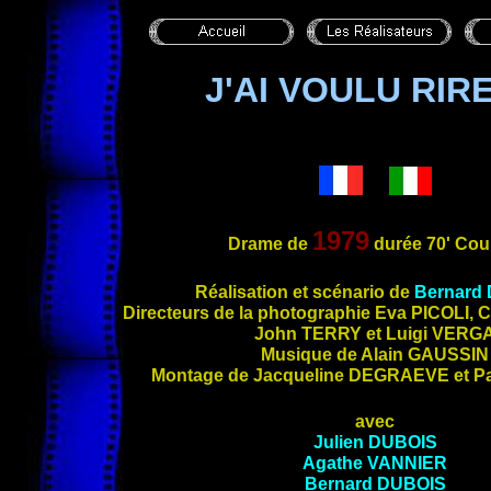
J'AI VOULU RI
1979
Drame de
durée 70' Cou
Réalisation et scénario de
Bernard
Directeurs de la ph
otographie Eva
PICOLI
, 
John
TERRY
et Luigi
VERG
Musique de Alain
GAUSSIN
Montage de Jacqueline
DEGRAEVE
et P
avec
Julien
DUBOIS
Agathe
VANNIER
Bernard
DUBOIS