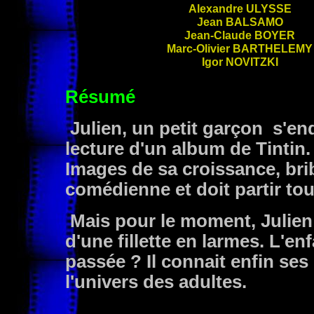
Alexandre
ULYSSE
Jean
BALSAMO
Jean-Claude
BOYER
Marc-Olivier
BARTHELEMY
Igor
NOVITZKI
Résumé
Julien, un petit garçon s'end
lecture d'un album de Tintin.
Images de sa croissance, bri
comédienne et doit partir tou
Mais pour le moment, Julien
d'une fillette en larmes. L'enf
passée ? Il connait enfin se
l'univers des adultes.