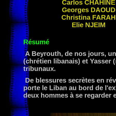
Carlos
CHAHINE
Georges
DAOUD
Christina
FARAH
Elie
NJEIM
Résumé
A Beyrouth, de nos jours, un
(chrétien libanais) et Yasser 
tribunaux.
De blessures secrètes en rév
porte le Liban au bord de l'e
deux hommes à se regarder e