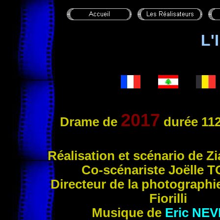
L'
2017
Drame de
durée 112
Ré
alisation et scénario de Z
Co-scénariste Joëlle
T
Directeur de la photograp
Fiorilli
Musique de
Eric
NEV