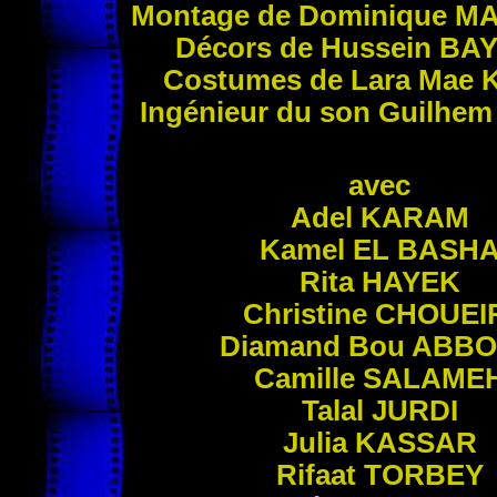
Montage de Dominique
M
Décors de Hussein
BA
Costumes de Lara Mae
Ingénieur du son Guilhe
avec
Adel
KARAM
Kamel
EL BASH
Rita
HAYEK
Christine
CHOUEI
Diamand Bou
ABBO
Camille
SALAME
Talal
JURDI
Julia
KASSAR
Rifaat
TORBEY