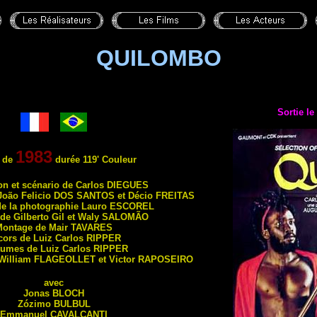
QUILOMBO
Sortie l
1983
 de
durée 119' Couleur
ion et scénario de Carlos
DIEGUES
João Felicio
DOS SANTOS
et Décio
FREITAS
de la photographie Lauro
ESCOREL
de Gilberto Gil et Waly
SALOMÃO
Montage de Mair
TAVARES
cors de Luiz Carlos
RIPPER
umes de Luiz Carlos
RIPPER
 William
FLAGEOLLET
et Victor
RAPOSEIRO
avec
Jonas
BLOCH
Zózimo
BULBUL
Emmanuel
CAVALCANTI