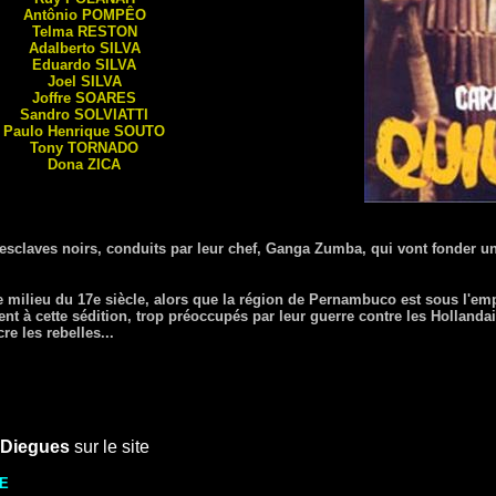
Antônio
POMPÊO
Telma
RESTON
Adalberto
SILVA
Eduardo
SILVA
Joel
SILVA
Joffre
SOARES
Sandro
SOLVIATTI
Paulo Henrique
SOUTO
Tony
TORNADO
Dona
ZICA
esclaves noirs, conduits par leur chef, Ganga Zumba, qui vont fonder u
le milieu du 17e siècle, alors que la région de Pernambuco est sous l'em
 à cette sédition, trop préoccupés par leur guerre contre les Hollandais.
re les rebelles...
 Diegues
sur le site
E