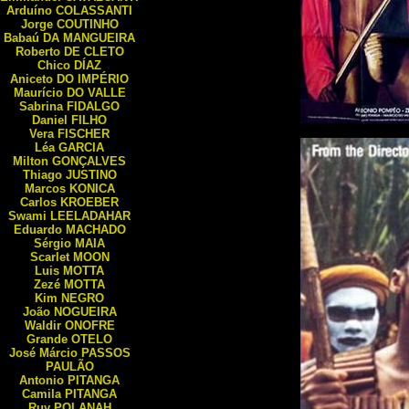
Arduíno
COLASSANTI
Jorge
COUTINHO
Babaú
DA MANGUEIRA
Roberto
DE CLETO
Chico
DÍAZ
Aniceto
DO IMPÉRIO
Maurício
DO VALLE
Sabrina
FIDALGO
Daniel
FILHO
Vera
FISCHER
Léa
GARCIA
Milton
GONÇALVES
Thiago
JUSTINO
Marcos
KONICA
Carlos
KROEBER
Swami
LEELADAHAR
Eduardo
MACHADO
Sérgio
MAIA
Scarlet
MOON
Luis
MOTTA
Zezé
MOTTA
Kim
NEGRO
João
NOGUEIRA
Waldir
ONOFRE
Grande
OTELO
José Márcio
PASSOS
PAULÃO
Antonio
PITANGA
Camila
PITANGA
Ruy
POLANAH