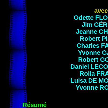
avec
Odette
FLO
Jim
GÉR
Jeanne
CH
Robert
PI
Charles
F
Yvonne
G
Robert
GO
Daniel
LECO
Rolla
FR
Luisa
DE M
Yvonne
RO
Résumé