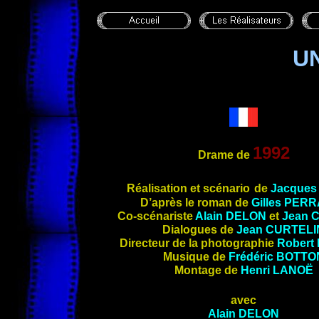
U
1992
Drame de
Réalisation et scénario
de
Jacques
D’après le roman de
Gilles PER
Co-scénariste
Alain DELON
et
Jean 
Dialogues de
Jean CURTELI
Directeur de la photographie
Robert
Musique de
Frédéric BOTTO
Montage de
Henri
LANOË
avec
Alain DELON