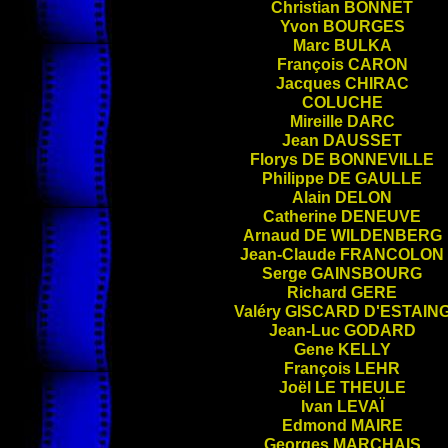
Christian
BONNET
Yvon
BOURGES
Marc
BULKA
François
CARON
Jacques
CHIRAC
COLUCHE
Mireille
DARC
Jean
DAUSSET
Florys
DE BONNEVILLE
Philippe
DE GAULLE
Alain
DELON
Catherine
DENEUVE
Arnaud
DE WILDENBERG
Jean-Claude
FRANCOLON
Serge
GAINSBOURG
Richard
GERE
Valéry
GISCARD D'ESTAIN
Jean-Luc
GODARD
Gene
KELLY
François
LEHR
Joël
LE THEULE
Ivan
LEVAÏ
Edmond
MAIRE
Georges
MARCHAIS