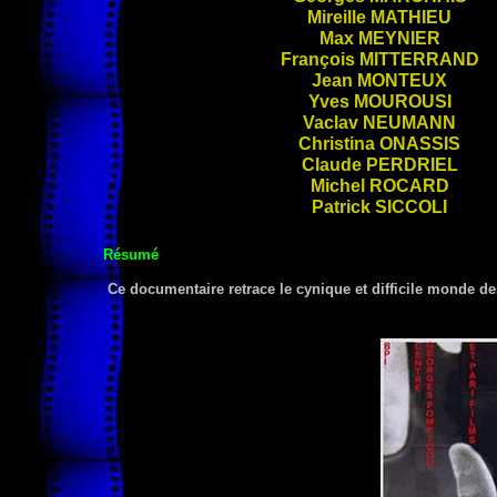
Mireille
MATHIEU
Max
MEYNIER
François
MITTERRAND
Jean
MONTEUX
Yves
MOUROUSI
Vaclav
NEUMANN
Christina
ONASSIS
Claude
PERDRIEL
Michel
ROCARD
Patrick
SICCOLI
Résumé
Ce documentaire retrace le cynique et difficile monde d