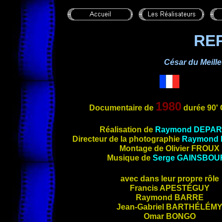
RE
César du
Meill
1980
Documentaire
de
durée 90' 
Réalisation de
Raymond
DEPA
Directeur de la photographie
Raymond
Montage de Olivier
FROUX
Musique de
Serge GAINSBOU
avec dans leur propre rôle
Francis
APESTÉGUY
Raymond
BARRE
Jean-Gabriel
BARTHÉLÉM
Omar
BONGO