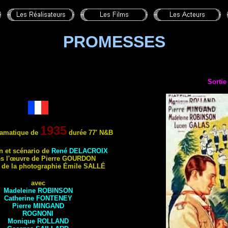
PROMESSES
Sortie
1935
amatique de
durée 77'
N&B
on et scénario de
René
DELACROIX
s l'œuvre de Pierre
GOURDON
r de la photographie Émile
SALLÉ
avec
Madeleine
ROBINSON
Catherine
FONTENEY
Pierre
MINGAND
ROGNONI
Monique
ROLLAND